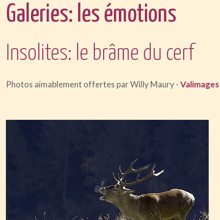
Galeries: les émotions
Insolites: le brâme du cerf
Photos aimablement offertes par Willy Maury -
Valimages