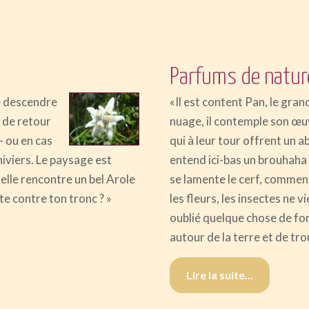
Parfums de nature
de descendre
«Il est content Pan, le gran
t de retour
nuage, il contemple son œu
 - ou en cas
qui à leur tour offrent un ab
nniviers. Le paysage est
entend ici-bas un brouhah
elle rencontre un bel Arole
se lamente le cerf, comment 
ste contre ton tronc ? »
les fleurs, les insectes ne 
oublié quelque chose de fo
autour de la terre et de tr
Lire la suite...